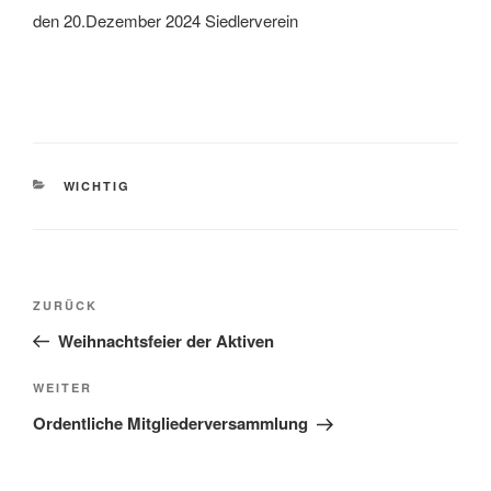
den 20.Dezember 2024 Siedlerverein
KATEGORIEN
WICHTIG
Beitragsnavigation
Vorheriger
ZURÜCK
Beitrag
Weihnachtsfeier der Aktiven
Nächster
WEITER
Beitrag
Ordentliche Mitgliederversammlung