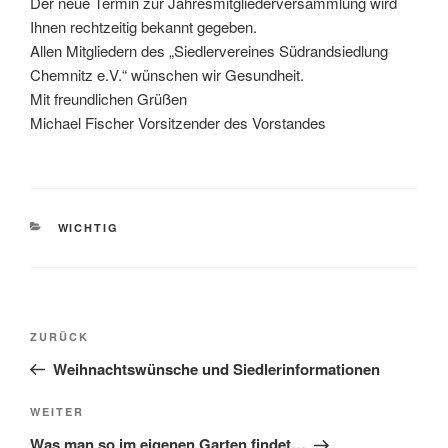
Der neue Termin zur Jahresmitgliederversammlung wird
Ihnen rechtzeitig bekannt gegeben.
Allen Mitgliedern des „Siedlervereines Südrandsiedlung
Chemnitz e.V.“ wünschen wir Gesundheit.
Mit freundlichen Grüßen
Michael Fischer Vorsitzender des Vorstandes
KATEGORIEN
WICHTIG
Beitragsnavigation
Vorheriger
ZURÜCK
Beitrag
Weihnachtswünsche und Siedlerinformationen
Nächster
WEITER
Beitrag
Was man so im eigenen Garten findet…