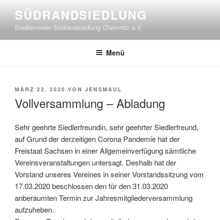
Zum
SÜDRANDSIEDLUNG
Inhalt
Siedlerverein Südrandsiedlung Chemnitz e.V.
springen
Menü
VERÖFFENTLICHT
MÄRZ 22, 2020
VON
JENSMAUL
AM
Vollversammlung – Abladung
Sehr geehrte Siedlerfreundin, sehr geehrter Siedlerfreund,
auf Grund der derzeitigen Corona Pandemie hat der
Freistaat Sachsen in einer Allgemeinverfügung sämtliche
Vereinsveranstaltungen untersagt. Deshalb hat der
Vorstand unseres Vereines in seiner Vorstandssitzung vom
17.03.2020 beschlossen den für den 31.03.2020
anberaumten Termin zur Jahresmitgliederversammlung
aufzuheben.