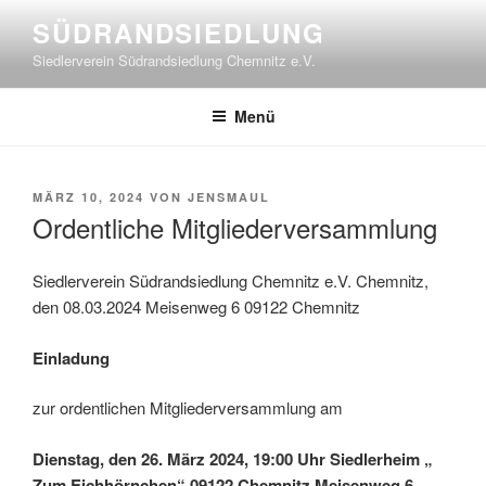
Zum
SÜDRANDSIEDLUNG
Inhalt
Siedlerverein Südrandsiedlung Chemnitz e.V.
springen
Menü
VERÖFFENTLICHT
MÄRZ 10, 2024
VON
JENSMAUL
AM
Ordentliche Mitgliederversammlung
Siedlerverein Südrandsiedlung Chemnitz e.V. Chemnitz,
den 08.03.2024 Meisenweg 6 09122 Chemnitz
Einladung
zur ordentlichen Mitgliederversammlung am
Dienstag, den 26. März 2024, 19:00 Uhr Siedlerheim „
Zum Eichhörnchen“ 09122 Chemnitz Meisenweg 6