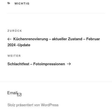
KATEGORIEN
WICHTIG
Beitragsnavigation
Vorheriger
ZURÜCK
Beitrag
Küchenrenovierung – aktueller Zustand – Februar
2024 -Update
Nächster
WEITER
Beitrag
Schlachtfest – Fotoimpressionen
Email
Stolz präsentiert von WordPress