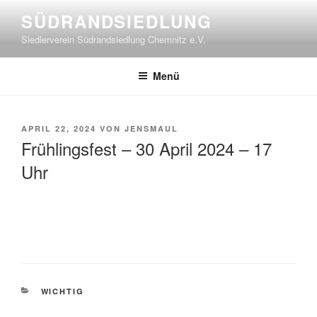
Zum
SÜDRANDSIEDLUNG
Inhalt
Siedlerverein Südrandsiedlung Chemnitz e.V.
springen
Menü
VERÖFFENTLICHT
APRIL 22, 2024
VON
JENSMAUL
AM
Frühlingsfest – 30 April 2024 – 17
Uhr
KATEGORIEN
WICHTIG