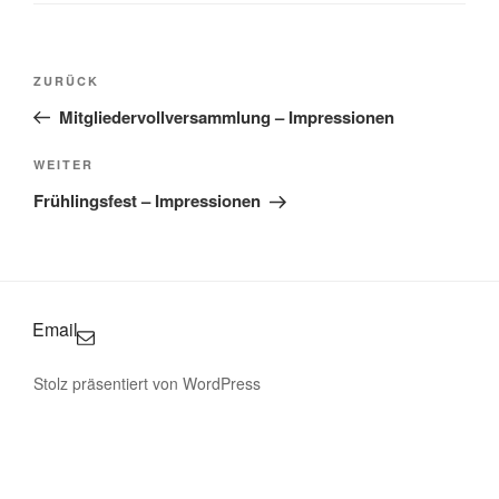
Beitragsnavigation
Vorheriger
ZURÜCK
Beitrag
Mitgliedervollversammlung – Impressionen
Nächster
WEITER
Beitrag
Frühlingsfest – Impressionen
Email
Stolz präsentiert von WordPress