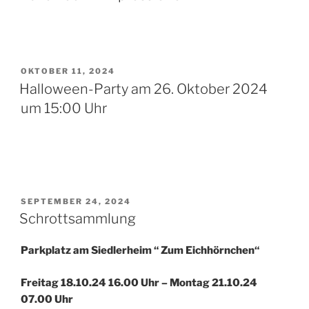
VERÖFFENTLICHT
OKTOBER 11, 2024
AM
Halloween-Party am 26. Oktober 2024
um 15:00 Uhr
VERÖFFENTLICHT
SEPTEMBER 24, 2024
AM
Schrottsammlung
Parkplatz am Siedlerheim “ Zum Eichhörnchen“
Freitag
1
8
.
10
.2
4
1
6
.00 Uhr – Montag
21
.
10
.2
4
07.00 Uhr