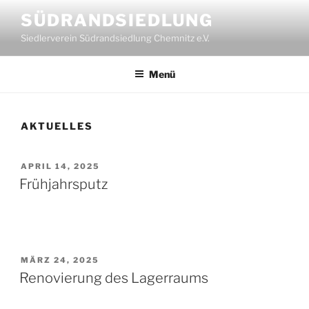
Zum
SÜDRANDSIEDLUNG
Inhalt
Siedlerverein Südrandsiedlung Chemnitz e.V.
springen
Menü
AKTUELLES
VERÖFFENTLICHT
APRIL 14, 2025
AM
Frühjahrsputz
VERÖFFENTLICHT
MÄRZ 24, 2025
AM
Renovierung des Lagerraums