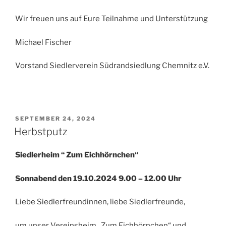
Wir freuen uns auf Eure Teilnahme und Unterstützung
Michael Fischer
Vorstand Siedlerverein Südrandsiedlung Chemnitz e.V.
VERÖFFENTLICHT
SEPTEMBER 24, 2024
AM
Herbstputz
Siedlerheim “ Zum Eichhörnchen“
Sonnabend den 19.10.2024 9.00 – 12.00 Uhr
Liebe Siedlerfreundinnen, liebe Siedlerfreunde,
um unser Vereinsheim „Zum Eichhörnchen“ und