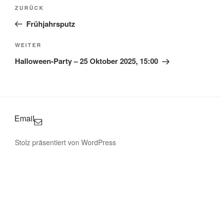
Beitragsnavigation
Vorheriger
ZURÜCK
Beitrag
Frühjahrsputz
Nächster
WEITER
Beitrag
Halloween-Party – 25 Oktober 2025, 15:00
Email
Stolz präsentiert von WordPress