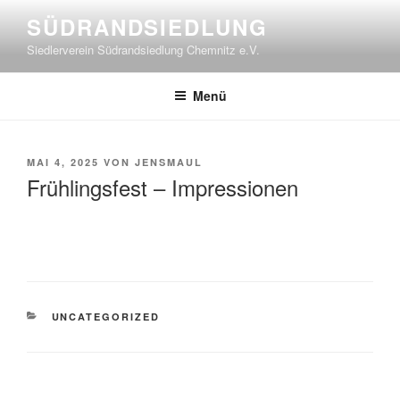
Zum
SÜDRANDSIEDLUNG
Inhalt
Siedlerverein Südrandsiedlung Chemnitz e.V.
springen
Menü
VERÖFFENTLICHT
MAI 4, 2025
VON
JENSMAUL
AM
Frühlingsfest – Impressionen
KATEGORIEN
UNCATEGORIZED