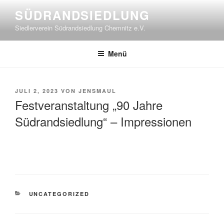
Zum
SÜDRANDSIEDLUNG
Inhalt
Siedlerverein Südrandsiedlung Chemnitz e.V.
springen
Menü
VERÖFFENTLICHT
JULI 2, 2023
VON
JENSMAUL
AM
Festveranstaltung „90 Jahre
Südrandsiedlung“ – Impressionen
KATEGORIEN
UNCATEGORIZED